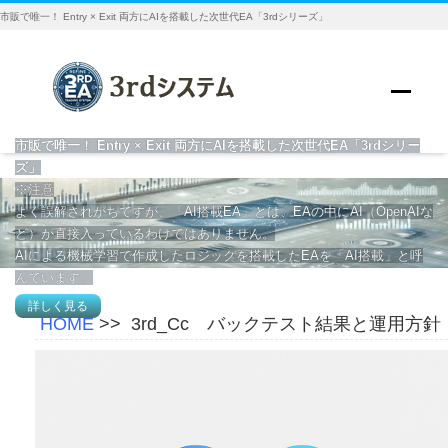
市販で唯一！ Entry × Exit 両方にAIを搭載した次世代EA「3rdシリーズ」
市販で唯一！ Entry × Exit 両方にAIを搭載した次世代EA「3rdシリー
ズ」
※注意
よく誤解されがちですが、「AI搭載EA」とは、EAの中にAI（OpenAIな
ど）が直接入っているわけではありません。
AIによる機械学習で作成したロジックを搭載したEAを「AI搭載」と呼
んでいます。
詳しく見る
HOME
>>
3rd_Cc バックテスト結果と運用方針