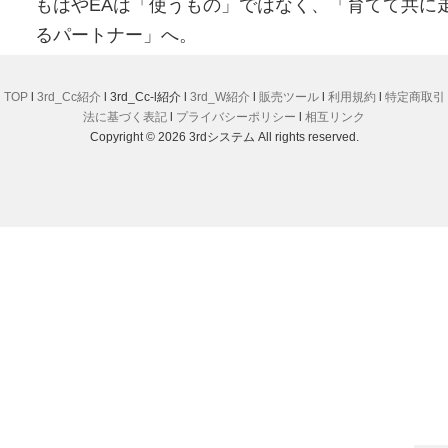
もはやEAは「使うもの」ではなく、「育てて共に
るパートナー」へ。
TOP
l
3rd_Cc紹介
l 3rd_Cc-l紹介 l
3rd_W紹介
l
販売ツール
l
利用規約
l
特定商取引
法に基づく表記
l
プライバシーポリシー
l
相互リンク
Copyright © 2026 3rdシステム All rights reserved.