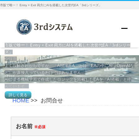
市販で唯一！ Entry × Exit 両方にAIを搭載した次世代EA「3rdシリーズ」
市販で唯一！ Entry × Exit 両方にAIを搭載した次世代EA「3rdシリー
ズ」
※注意
よく誤解されがちですが、「AI搭載EA」とは、EAの中にAI（OpenAIな
ど）が直接入っているわけではありません。
AIによる機械学習で作成したロジックを搭載したEAを「AI搭載」と呼
んでいます。
詳しく見る
HOME
>>
お問合せ
お名前
※必須