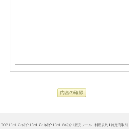
確認画面へ
TOP
l
3rd_Cc紹介
l 3rd_Cc-l紹介 l
3rd_W紹介
l
販売ツール
l
利用規約
l
特定商取引