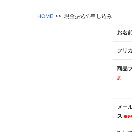
HOME
>>
現金振込の申し込み
お名
フリ
商品
須
メー
ス
※必