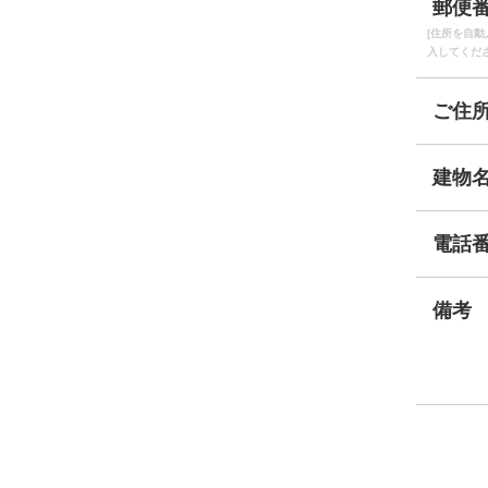
郵便
[住所を自動
入してくだ
ご住
建物
電話
備考