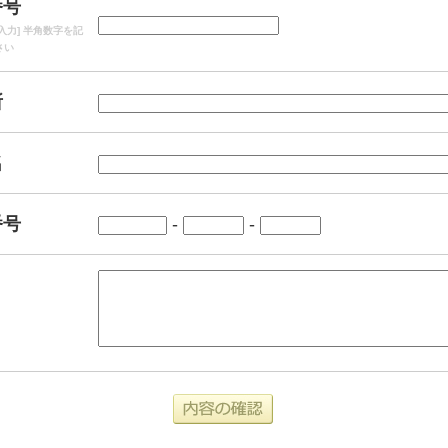
番号
入力] 半角数字を記
さい
所
名
番号
-
-
確認画面へ