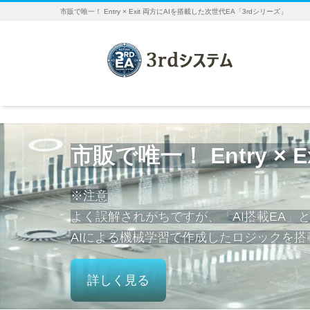
市販で唯一！ Entry × Exit 両方にAIを搭載した次世代EA「3rdシリーズ」
市販で唯一！ Entry ×
※注意
よく誤解されがちですが、「AI搭載EA」と
AIによる機械学習で作成したロジックを搭
詳しく見る