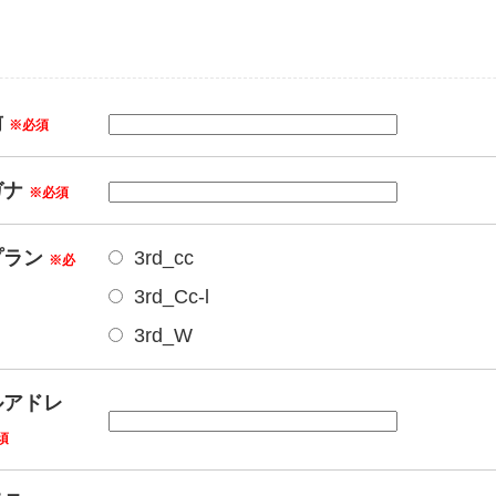
前
※必須
ガナ
※必須
プラン
3rd_cc
※必
3rd_Cc-l
3rd_W
ルアドレ
須