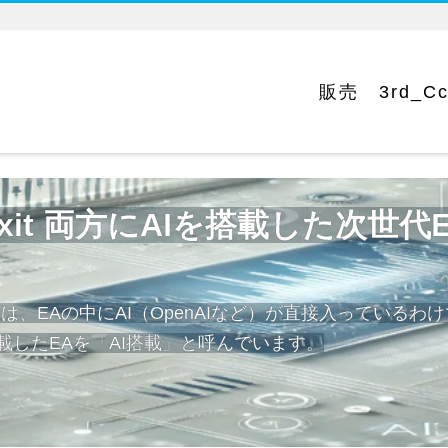
販売
3rd_C
 Exit 両方にAIを搭載した次世
は、EAの中にAI（OpenAIなど）が直接入っているわ
載したEAを「AI搭載」と呼んでいます。