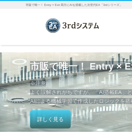
市販で唯一！ Entry × Exit 両方にAIを搭載した次世代EA「3rdシリーズ」
市販で唯一！ Entry ×
※注意
よく誤解されがちですが、「AI搭載EA」と
AIによる機械学習で作成したロジックを搭
詳しく見る