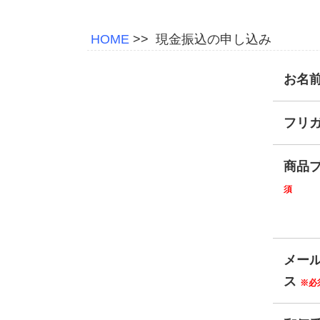
HOME
>>
現金振込の申し込み
お名
フリ
商品
須
メー
ス
※必