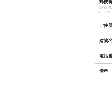
郵便
[住所を自動
入してくだ
ご住
建物
電話
備考