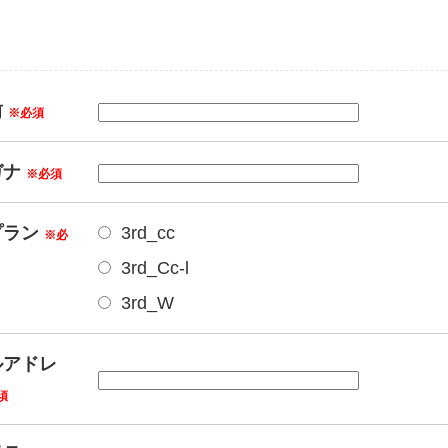
前
※必須
ガナ
※必須
プラン
3rd_cc
※必
3rd_Cc-l
3rd_W
ルアドレ
須