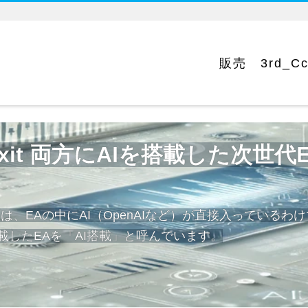
販売
3rd_C
 Exit 両方にAIを搭載した次世
は、EAの中にAI（OpenAIなど）が直接入っているわ
載したEAを「AI搭載」と呼んでいます。