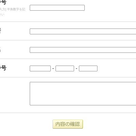
番号
入力] 半角数字を記
さい
所
名
番号
-
-
確認画面へ